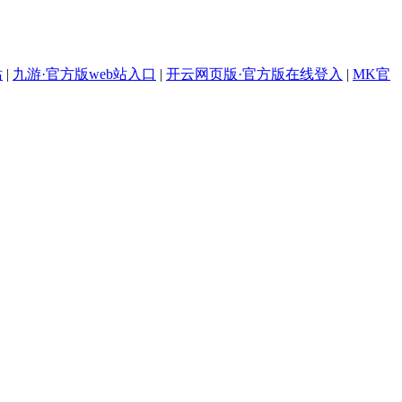
站
|
九游·官方版web站入口
|
开云网页版·官方版在线登入
|
MK官