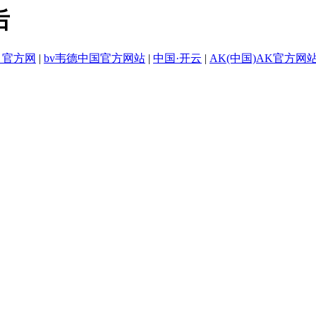
后
）官方网
|
bv韦德中国官方网站
|
中国·开云
|
AK(中国)AK官方网