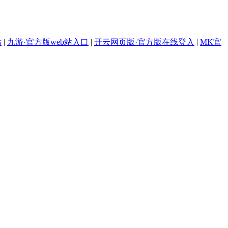
站
|
九游·官方版web站入口
|
开云网页版·官方版在线登入
|
MK官