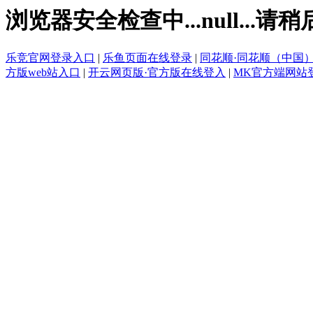
浏览器安全检查中...null...请稍
乐竞官网登录入口
|
乐鱼页面在线登录
|
同花顺·同花顺（中国
方版web站入口
|
开云网页版·官方版在线登入
|
MK官方端网站