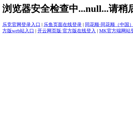
浏览器安全检查中...null...请稍
乐竞官网登录入口
|
乐鱼页面在线登录
|
同花顺·同花顺（中国
方版web站入口
|
开云网页版·官方版在线登入
|
MK官方端网站