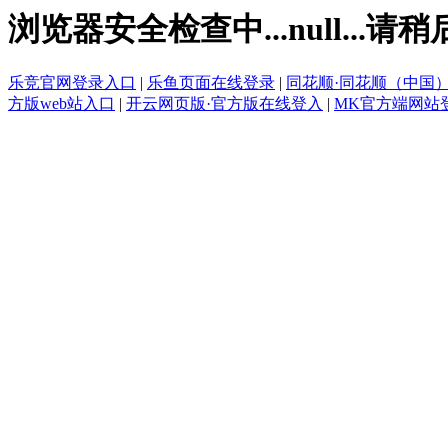
浏览器安全检查中...null...请稍
乐竞官网登录入口
|
乐鱼页面在线登录
|
同花顺·同花顺（中国
方版web站入口
|
开云网页版·官方版在线登入
|
MK官方端网站